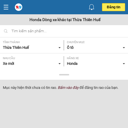
Đăng tin
Honda Dòng xe khác tại Thừa Thiên Huế
TỈNH THÀNH
CHUYÊN MỤC
Thừa Thiên Huế
Ô tô
NHU CẦU
HÃNG XE
Xe mới
Honda
DÒNG XE
NĂM SẢN XUẤT
Dòng xe khác
Tất cả
Mục này hiện thời chưa có tin rao.
Bấm vào đây
để đăng tin rao của bạn.
GIÁ XE
XUẤT XỨ
Tất cả
Tất cả
HỘP SỐ
Tất cả