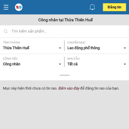
Đăng tin
Công nhân tại Thừa Thiên Huế
TỈNH THÀNH
CHUYÊN MỤC
Thừa Thiên Huế
Lao động phổ thông
CÔNG VIỆC
NHU CẦU
Công nhân
Tất cả
LOẠI HÌNH
Tất cả
Mục này hiện thời chưa có tin rao.
Bấm vào đây
để đăng tin rao của bạn.
Lọc