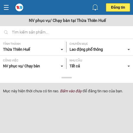
Đăng tin
NV phục vụ/ Chạy bàn tại Thừa Thiên Huế
TỈNH THÀNH
CHUYÊN MỤC
Thừa Thiên Huế
Lao động phổ thông
CÔNG VIỆC
NHU CẦU
NV phục vụ/ Chạy bàn
Tất cả
LOẠI HÌNH
Tất cả
Mục này hiện thời chưa có tin rao.
Bấm vào đây
để đăng tin rao của bạn.
Lọc