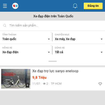
Đăng tin
Xe đạp điện trên Toàn Quốc
TỈNH THÀNH
CHUYÊN MỤC
Toàn quốc
Xe máy, Xe đạp
HÃNG XE
DÒNG XE
Xe đạp điện
Tất cả
NHU CẦU
GIÁ
Tất cả
5-10 triệu
Xe đạp trợ lực sanyo eneloop
9,8 Triệu
Lọc
11/07
2
TP HCM
4