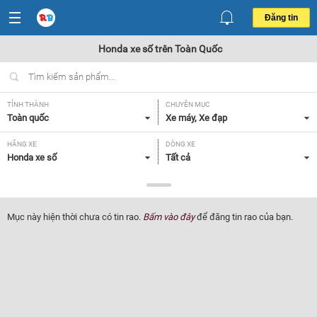
Đăng tin
Honda xe số trên Toàn Quốc
TỈNH THÀNH
CHUYÊN MỤC
Toàn quốc
Xe máy, Xe đạp
HÃNG XE
DÒNG XE
Honda xe số
Tất cả
NHU CẦU
GIÁ
Xe mới
Tất cả
Mục này hiện thời chưa có tin rao.
Bấm vào đây
để đăng tin rao của bạn.
Lọc