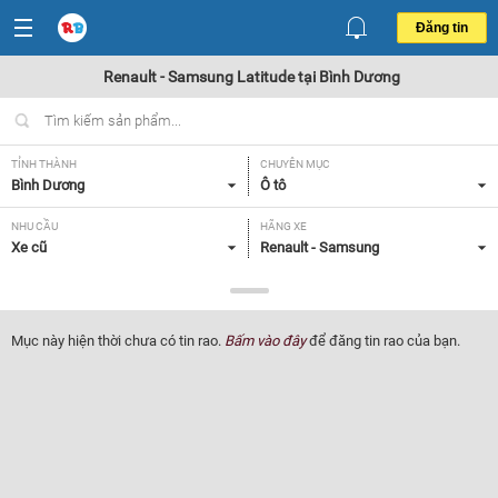
Đăng tin
Renault - Samsung Latitude tại Bình Dương
TỈNH THÀNH
CHUYÊN MỤC
Bình Dương
Ô tô
NHU CẦU
HÃNG XE
Xe cũ
Renault - Samsung
DÒNG XE
NĂM SẢN XUẤT
Latitude
Tất cả
Mục này hiện thời chưa có tin rao.
Bấm vào đây
để đăng tin rao của bạn.
GIÁ XE
XUẤT XỨ
Tất cả
Tất cả
HỘP SỐ
Tất cả