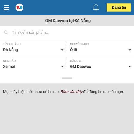
Đăng tin
GM Daewoo tại Đà Nẵng
TỈNH THÀNH
CHUYÊN MỤC
Đà Nẵng
Ô tô
NHU CẦU
HÃNG XE
Xe mới
GM Daewoo
DÒNG XE
NĂM SẢN XUẤT
Tất cả
Tất cả
Mục này hiện thời chưa có tin rao.
Bấm vào đây
để đăng tin rao của bạn.
GIÁ XE
XUẤT XỨ
Tất cả
Tất cả
HỘP SỐ
Tất cả