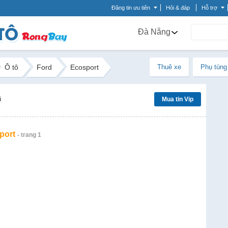
Đăng tin ưu tiên
Hỏi & đáp
Hỗ trợ
Đà Nẵng
Ô tô
Ford
Ecosport
Thuê xe
Phụ tùng
ũ
Mua tin Vip
port
- trang 1