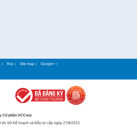
e
Rss
Site map
Google+
|
|
|
|
y Cổ phần VCCorp
9 do Sở Kế hoạch và Đầu tư cấp ngày 27/8/2015