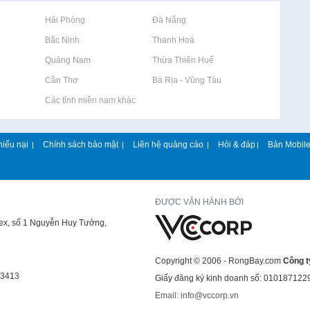
Rao vặt tại Hải Phòng
Rao vặt tại Đà Nẵng
Rao vặt tại Bắc Ninh
Rao vặt tại Thanh Hoá
Rao vặt tại Quảng Nam
Rao vặt tại Thừa Thiên Huế
Rao vặt tại Cần Thơ
Rao vặt tại Bà Rịa - Vũng Tàu
Rao vặt tại Các tỉnh miền nam khác
hiếu nại
Chính sách bảo mật
Liên hệ quảng cáo
Hỏi & đáp
Bản Mobil
|
|
|
|
ĐƯỢC VẬN HÀNH BỞI
lex, số 1 Nguyễn Huy Tưởng,
Copyright © 2006 - RongBay.com
Công t
43413
Giấy đăng ký kinh doanh số: 010187122
Email: info@vccorp.vn