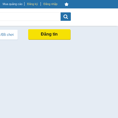
Mua quảng cáo
Đăng ký
Đăng nhập
Đăng tin
 /Đồ chơi