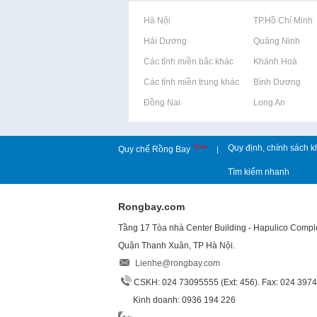
Rao vặt tại Hà Nội
Rao vặt tại TP.Hồ Chí Minh
Rao vặt tại Hải Dương
Rao vặt tại Quảng Ninh
Rao vặt tại Các tỉnh miền bắc khác
Rao vặt tại Khánh Hoà
Rao vặt tại Các tỉnh miền trung khác
Rao vặt tại Bình Dương
Rao vặt tại Đồng Nai
Rao vặt tại Long An
New
Quy định, chính sách k
Quy chế Rồng Bay
|
Tìm kiếm nhanh
Rongbay.com
Tầng 17 Tòa nhà Center Building - Hapulico Comp
Quận Thanh Xuân, TP Hà Nội.
Lienhe@rongbay.com
CSKH: 024 73095555 (Ext: 456). Fax: 024 397
Kinh doanh: 0936 194 226