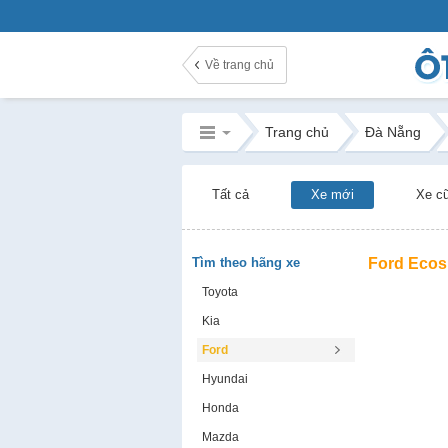
Về trang chủ
Trang chủ
Đà Nẵng
Tất cả
Xe mới
Xe c
Tìm theo hãng xe
Ford Ecos
Toyota
Kia
Ford
Hyundai
Honda
Mazda