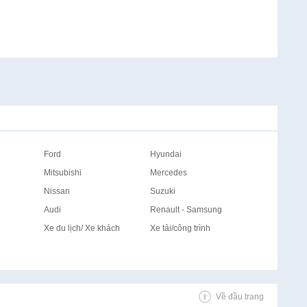
Ford
Hyundai
Mitsubishi
Mercedes
Nissan
Suzuki
Audi
Renault - Samsung
Xe du lịch/ Xe khách
Xe tải/công trình
Về đầu trang