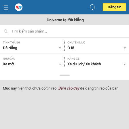
Đăng tin
Universe tại Đà Nẵng
TỈNH THÀNH
CHUYÊN MỤC
Đà Nẵng
Ô tô
NHU CẦU
HÃNG XE
Xe mới
Xe du lịch/ Xe khách
DÒNG XE
NĂM SẢN XUẤT
Universe
Tất cả
Mục này hiện thời chưa có tin rao.
Bấm vào đây
để đăng tin rao của bạn.
GIÁ XE
XUẤT XỨ
Tất cả
Tất cả
HỘP SỐ
Tất cả