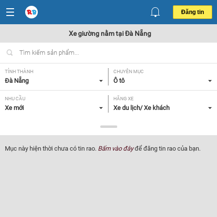
Đăng tin
Xe giường nằm tại Đà Nẵng
TỈNH THÀNH
CHUYÊN MỤC
Đà Nẵng
Ô tô
NHU CẦU
HÃNG XE
Xe mới
Xe du lịch/ Xe khách
DÒNG XE
NĂM SẢN XUẤT
Xe giường nằm
Tất cả
Mục này hiện thời chưa có tin rao.
Bấm vào đây
để đăng tin rao của bạn.
GIÁ XE
XUẤT XỨ
Tất cả
Tất cả
HỘP SỐ
Tất cả