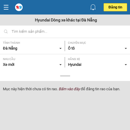
Đăng tin
Hyundai Dòng xe khác tại Đà Nẵng
TỈNH THÀNH
CHUYÊN MỤC
Đà Nẵng
Ô tô
NHU CẦU
HÃNG XE
Xe mới
Hyundai
DÒNG XE
NĂM SẢN XUẤT
Dòng xe khác
Tất cả
Mục này hiện thời chưa có tin rao.
Bấm vào đây
để đăng tin rao của bạn.
GIÁ XE
XUẤT XỨ
Tất cả
Tất cả
HỘP SỐ
Tất cả