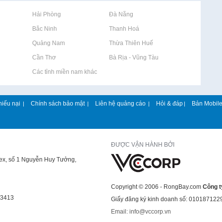
Rao vặt tại Hải Phòng
Rao vặt tại Đà Nẵng
Rao vặt tại Bắc Ninh
Rao vặt tại Thanh Hoá
Rao vặt tại Quảng Nam
Rao vặt tại Thừa Thiên Huế
Rao vặt tại Cần Thơ
Rao vặt tại Bà Rịa - Vũng Tàu
Rao vặt tại Các tỉnh miền nam khác
hiếu nại
Chính sách bảo mật
Liên hệ quảng cáo
Hỏi & đáp
Bản Mobil
|
|
|
|
ĐƯỢC VẬN HÀNH BỞI
lex, số 1 Nguyễn Huy Tưởng,
Copyright © 2006 - RongBay.com
Công t
43413
Giấy đăng ký kinh doanh số: 010187122
Email: info@vccorp.vn