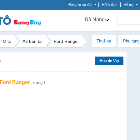
Đăng tin ưu tiên
Hỏi & đáp
Hỗ trợ
Đà Nẵng
Ô tô
Xe bán tải
Ford Ranger
Thuê xe
Phụ tùng
ũ
Mua tin Vip
 Ford Ranger
- trang 1