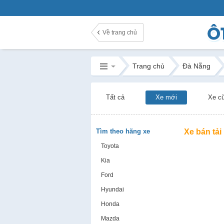
Về trang chủ
Trang chủ
Đà Nẵng
Tất cả
Xe mới
Xe c
Tìm theo hãng xe
Xe bán tải
Toyota
Kia
Ford
Hyundai
Honda
Mazda