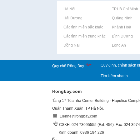
Rao vặt tại Hà Nội
Rao vặt tại TP.Hồ Chí Minh
Rao vặt tại Hải Dương
Rao vặt tại Quảng Ninh
Rao vặt tại Các tỉnh miền bắc khác
Rao vặt tại Khánh Hoà
Rao vặt tại Các tỉnh miền trung khác
Rao vặt tại Bình Dương
Rao vặt tại Đồng Nai
Rao vặt tại Long An
New
Quy định, chính sách k
Quy chế Rồng Bay
|
Tìm kiếm nhanh
Rongbay.com
Tầng 17 Tòa nhà Center Building - Hapulico Comp
Quận Thanh Xuân, TP Hà Nội.
Lienhe@rongbay.com
CSKH: 024 73095555 (Ext: 456). Fax: 024 397
Kinh doanh: 0936 194 226