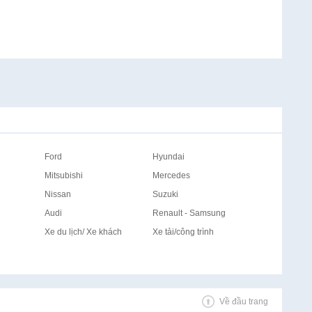
Ford
Hyundai
Mitsubishi
Mercedes
Nissan
Suzuki
Audi
Renault - Samsung
Xe du lịch/ Xe khách
Xe tải/công trình
Về đầu trang