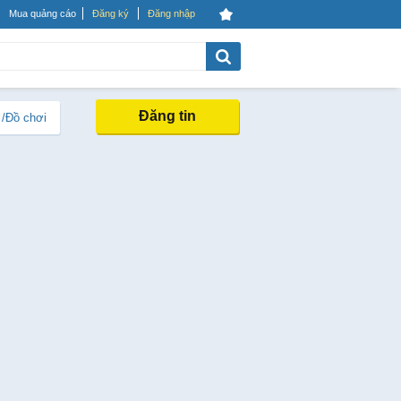
Mua quảng cáo
Đăng ký
Đăng nhập
Đăng tin
 /Đồ chơi