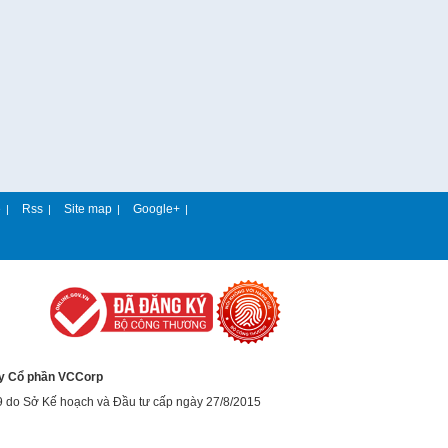
e
Rss
Site map
Google+
|
|
|
|
y Cổ phần VCCorp
9 do Sở Kế hoạch và Đầu tư cấp ngày 27/8/2015