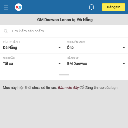
Đăng tin
GM Daewoo Lanos tại Đà Nẵng
TỈNH THÀNH
CHUYÊN MỤC
Đà Nẵng
Ô tô
NHU CẦU
HÃNG XE
Tất cả
GM Daewoo
DÒNG XE
NĂM SẢN XUẤT
Lanos
Tất cả
Mục này hiện thời chưa có tin rao.
Bấm vào đây
để đăng tin rao của bạn.
GIÁ XE
XUẤT XỨ
Tất cả
Tất cả
HỘP SỐ
Tất cả