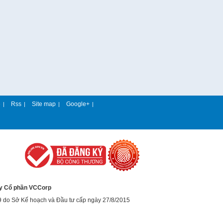
e
Rss
Site map
Google+
|
|
|
|
y Cổ phần VCCorp
9 do Sở Kế hoạch và Đầu tư cấp ngày 27/8/2015