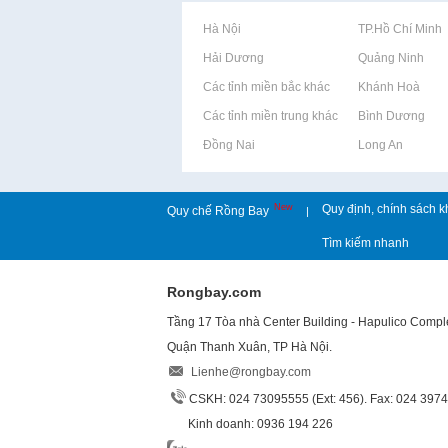
Rao vặt tại Hà Nội
Rao vặt tại TP.Hồ Chí Minh
Rao vặt tại Hải Dương
Rao vặt tại Quảng Ninh
Rao vặt tại Các tỉnh miền bắc khác
Rao vặt tại Khánh Hoà
Rao vặt tại Các tỉnh miền trung khác
Rao vặt tại Bình Dương
Rao vặt tại Đồng Nai
Rao vặt tại Long An
New
Quy định, chính sách k
Quy chế Rồng Bay
|
Tìm kiếm nhanh
Rongbay.com
Tầng 17 Tòa nhà Center Building - Hapulico Comp
Quận Thanh Xuân, TP Hà Nội.
Lienhe@rongbay.com
CSKH: 024 73095555 (Ext: 456). Fax: 024 397
Kinh doanh: 0936 194 226