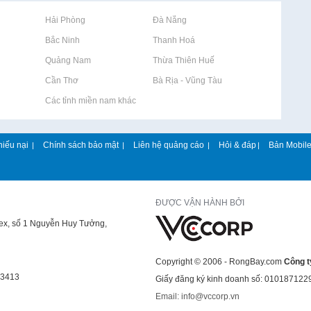
Rao vặt tại Hải Phòng
Rao vặt tại Đà Nẵng
Rao vặt tại Bắc Ninh
Rao vặt tại Thanh Hoá
Rao vặt tại Quảng Nam
Rao vặt tại Thừa Thiên Huế
Rao vặt tại Cần Thơ
Rao vặt tại Bà Rịa - Vũng Tàu
Rao vặt tại Các tỉnh miền nam khác
hiếu nại
Chính sách bảo mật
Liên hệ quảng cáo
Hỏi & đáp
Bản Mobil
|
|
|
|
ĐƯỢC VẬN HÀNH BỞI
lex, số 1 Nguyễn Huy Tưởng,
Copyright © 2006 - RongBay.com
Công t
43413
Giấy đăng ký kinh doanh số: 010187122
Email: info@vccorp.vn