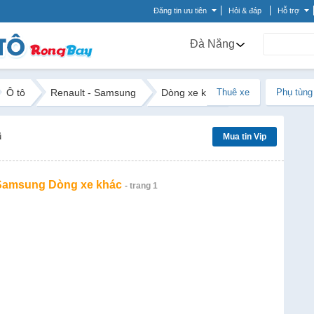
Đăng tin ưu tiên
Hỏi & đáp
Hỗ trợ
Đà Nẵng
Ô tô
Renault - Samsung
Dòng xe khác
Thuê xe
Phụ tùng
ũ
Mua tin Vip
 Samsung Dòng xe khác
- trang 1