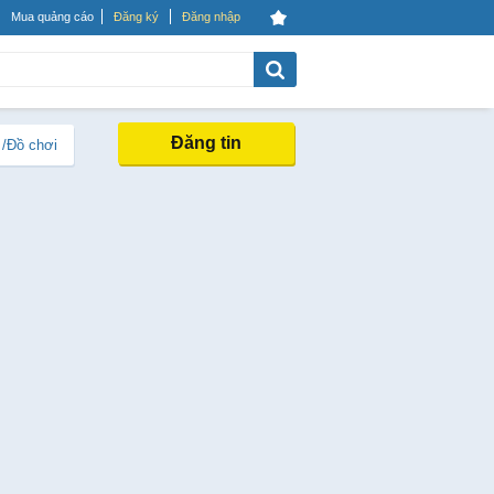
Mua quảng cáo
Đăng ký
Đăng nhập
Đăng tin
 /Đồ chơi