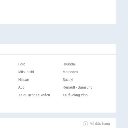
Ford
Hyundai
Mitsubishi
Mercedes
Nissan
Suzuki
Audi
Renault - Samsung
Xe du lịch/ Xe khách
Xe tải/công trình
Về đầu trang