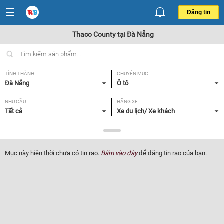
Đăng tin
Thaco County tại Đà Nẵng
TỈNH THÀNH
CHUYÊN MỤC
Đà Nẵng
Ô tô
NHU CẦU
HÃNG XE
Tất cả
Xe du lịch/ Xe khách
DÒNG XE
NĂM SẢN XUẤT
Thaco County
Tất cả
Mục này hiện thời chưa có tin rao.
Bấm vào đây
để đăng tin rao của bạn.
GIÁ XE
XUẤT XỨ
Tất cả
Tất cả
HỘP SỐ
Tất cả