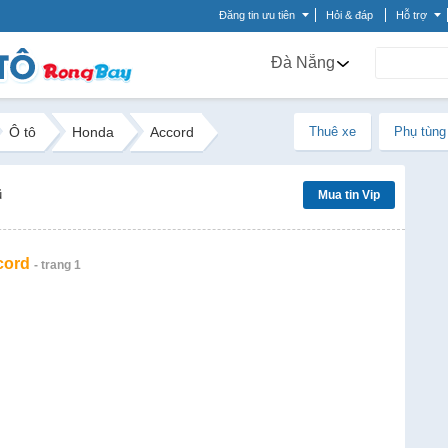
Đăng tin ưu tiên
Hỏi & đáp
Hỗ trợ
Đà Nẵng
Ô tô
Honda
Accord
Thuê xe
Phụ tùng
ũ
Mua tin Vip
cord
- trang 1