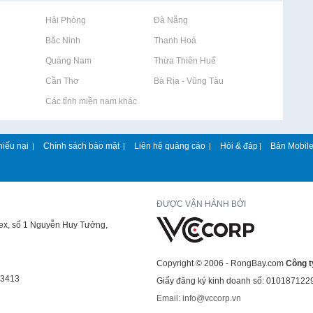
Rao vặt tại Hải Phòng
Rao vặt tại Đà Nẵng
Rao vặt tại Bắc Ninh
Rao vặt tại Thanh Hoá
Rao vặt tại Quảng Nam
Rao vặt tại Thừa Thiên Huế
Rao vặt tại Cần Thơ
Rao vặt tại Bà Rịa - Vũng Tàu
Rao vặt tại Các tỉnh miền nam khác
hiếu nại
Chính sách bảo mật
Liên hệ quảng cáo
Hỏi & đáp
Bản Mobil
|
|
|
|
ĐƯỢC VẬN HÀNH BỞI
lex, số 1 Nguyễn Huy Tưởng,
Copyright © 2006 - RongBay.com
Công t
43413
Giấy đăng ký kinh doanh số: 010187122
Email: info@vccorp.vn