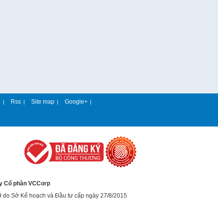
e
Rss
Site map
Google+
|
|
|
|
y Cổ phần VCCorp
9 do Sở Kế hoạch và Đầu tư cấp ngày 27/8/2015