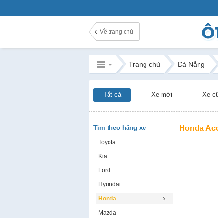
Về trang chủ
Trang chủ
Đà Nẵng
Tất cả
Xe mới
Xe c
Tìm theo hãng xe
Honda Ac
Toyota
Kia
Ford
Hyundai
Honda
Mazda