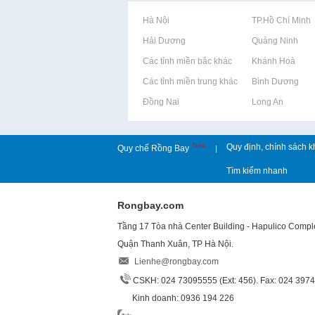
Rao vặt tại Hà Nội
Rao vặt tại TP.Hồ Chí Minh
Rao vặt tại Hải Dương
Rao vặt tại Quảng Ninh
Rao vặt tại Các tỉnh miền bắc khác
Rao vặt tại Khánh Hoà
Rao vặt tại Các tỉnh miền trung khác
Rao vặt tại Bình Dương
Rao vặt tại Đồng Nai
Rao vặt tại Long An
New
Quy định, chính sách k
Quy chế Rồng Bay
|
Tìm kiếm nhanh
Rongbay.com
Tầng 17 Tòa nhà Center Building - Hapulico Comp
Quận Thanh Xuân, TP Hà Nội.
Lienhe@rongbay.com
CSKH: 024 73095555 (Ext: 456). Fax: 024 397
Kinh doanh: 0936 194 226