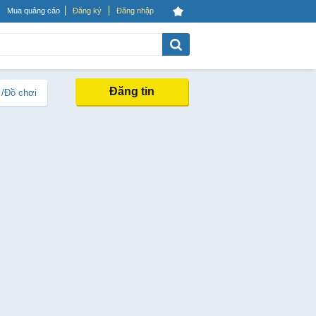
Mua quảng cáo
Đăng ký
Đăng nhập
Đăng tin
 /Đồ chơi