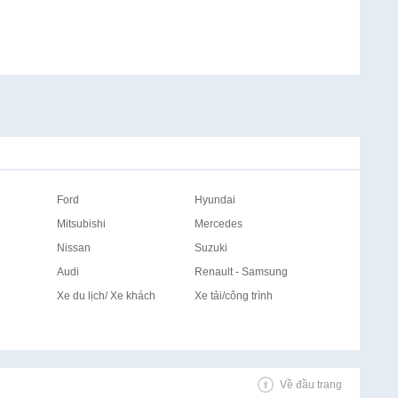
Ford
Hyundai
Mitsubishi
Mercedes
Nissan
Suzuki
Audi
Renault - Samsung
Xe du lịch/ Xe khách
Xe tải/công trình
Về đầu trang