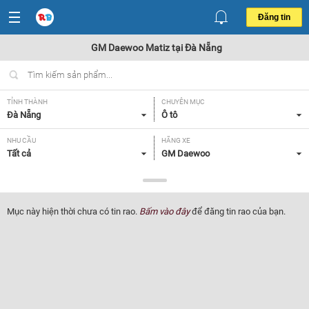
Đăng tin
GM Daewoo Matiz tại Đà Nẵng
TỈNH THÀNH
CHUYÊN MỤC
Đà Nẵng
Ô tô
NHU CẦU
HÃNG XE
Tất cả
GM Daewoo
DÒNG XE
NĂM SẢN XUẤT
Matiz
Tất cả
Mục này hiện thời chưa có tin rao.
Bấm vào đây
để đăng tin rao của bạn.
GIÁ XE
XUẤT XỨ
Tất cả
Tất cả
HỘP SỐ
Tất cả