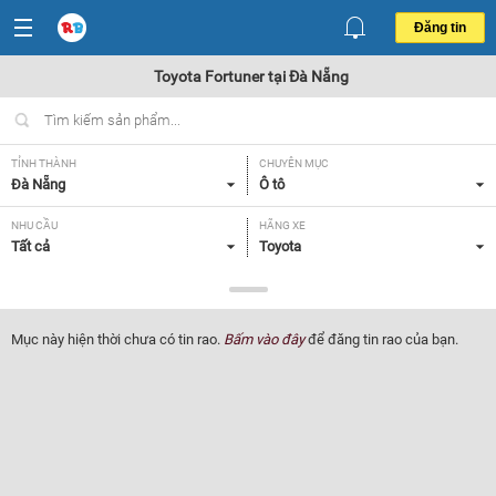
Đăng tin
Toyota Fortuner tại Đà Nẵng
TỈNH THÀNH
CHUYÊN MỤC
Đà Nẵng
Ô tô
NHU CẦU
HÃNG XE
Tất cả
Toyota
DÒNG XE
NĂM SẢN XUẤT
Fortuner
Tất cả
Mục này hiện thời chưa có tin rao.
Bấm vào đây
để đăng tin rao của bạn.
GIÁ XE
XUẤT XỨ
Tất cả
Tất cả
HỘP SỐ
Tất cả