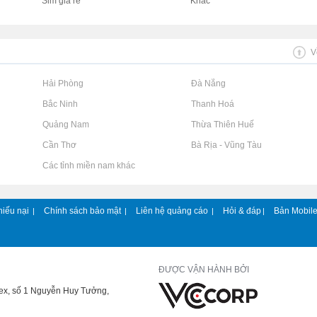
Sim giá rẻ
Khác
V
Rao vặt tại Hải Phòng
Rao vặt tại Đà Nẵng
Rao vặt tại Bắc Ninh
Rao vặt tại Thanh Hoá
Rao vặt tại Quảng Nam
Rao vặt tại Thừa Thiên Huế
Rao vặt tại Cần Thơ
Rao vặt tại Bà Rịa - Vũng Tàu
Rao vặt tại Các tỉnh miền nam khác
hiếu nại
Chính sách bảo mật
Liên hệ quảng cáo
Hỏi & đáp
Bản Mobil
|
|
|
|
ĐƯỢC VẬN HÀNH BỞI
lex, số 1 Nguyễn Huy Tưởng,