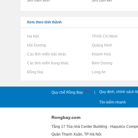
Sim năm sinh
Sim cam kết
Xem theo tỉnh thành
Rao vặt tại Hà Nội
Rao vặt tại TP.Hồ Chí Minh
Rao vặt tại Hải Dương
Rao vặt tại Quảng Ninh
Rao vặt tại Các tỉnh miền bắc khác
Rao vặt tại Khánh Hoà
Rao vặt tại Các tỉnh miền trung khác
Rao vặt tại Bình Dương
Rao vặt tại Đồng Nai
Rao vặt tại Long An
New
Quy định, chính sách k
Quy chế Rồng Bay
|
Tìm kiếm nhanh
Rongbay.com
Tầng 17 Tòa nhà Center Building - Hapulico Comp
Quận Thanh Xuân, TP Hà Nội.