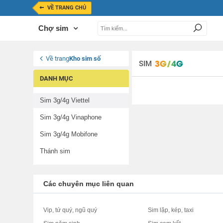
VỀ TRANG CHỦ
Chợ sim
Về trang
Kho sim số
SIM
DANH MỤC
Sim 3g/4g Viettel
Sim 3g/4g Vinaphone
Sim 3g/4g Mobifone
Thánh sim
Các chuyên mục liên quan
Vip, tứ quý, ngũ quý
Sim lặp, kép, taxi