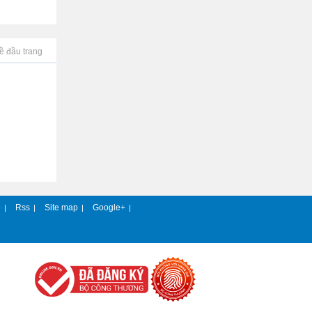
ề đầu trang
e
Rss
Site map
Google+
|
|
|
|