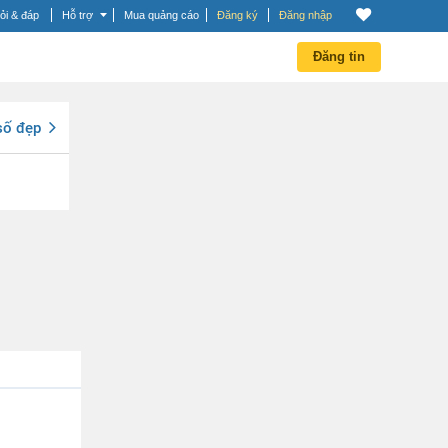
ỏi & đáp
Hỗ trợ
Mua quảng cáo
Đăng ký
Đăng nhập
Đăng tin
số đẹp