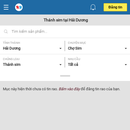
Đăng tin
Thánh sim tại Hải Dương
TỈNH THÀNH
CHUYÊN MỤC
Hải Dương
Chợ Sim
CHỦNG LOẠI
NHU CẦU
Thánh sim
Tất cả
GIÁ
Tất cả
Mục này hiện thời chưa có tin rao.
Bấm vào đây
để đăng tin rao của bạn.
Lọc