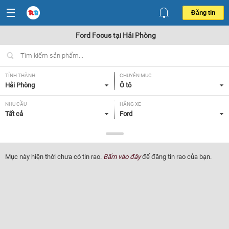
Đăng tin
Ford Focus tại Hải Phòng
TỈNH THÀNH
CHUYÊN MỤC
Hải Phòng
Ô tô
NHU CẦU
HÃNG XE
Tất cả
Ford
DÒNG XE
NĂM SẢN XUẤT
Focus
Tất cả
Mục này hiện thời chưa có tin rao.
Bấm vào đây
để đăng tin rao của bạn.
GIÁ XE
XUẤT XỨ
Tất cả
Tất cả
HỘP SỐ
Tất cả