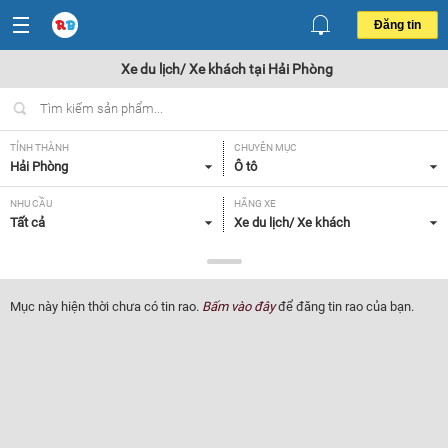
Đăng tin
Xe du lịch/ Xe khách tại Hải Phòng
TỈNH THÀNH
CHUYÊN MỤC
Hải Phòng
Ô tô
NHU CẦU
HÃNG XE
Tất cả
Xe du lịch/ Xe khách
DÒNG XE
NĂM SẢN XUẤT
Tất cả
Tất cả
Mục này hiện thời chưa có tin rao.
Bấm vào đây
để đăng tin rao của bạn.
GIÁ XE
XUẤT XỨ
Tất cả
Tất cả
HỘP SỐ
Tất cả