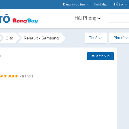
Đăng tin ưu tiên
Hỏi & đáp
Hỗ trợ
Hải Phòng
Ô tô
Renault - Samsung
Thuê xe
Phụ tùng
ũ
Mua tin Vip
 Samsung
- trang 1