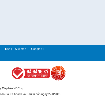
e
Rss
Site map
Google+
|
|
|
|
y Cổ phần VCCorp
9 do Sở Kế hoạch và Đầu tư cấp ngày 27/8/2015