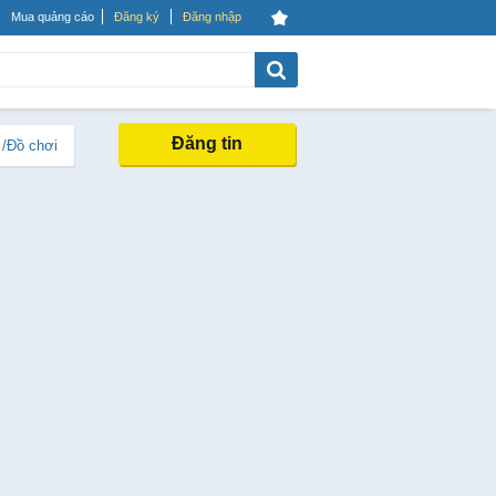
Mua quảng cáo
Đăng ký
Đăng nhập
Đăng tin
 /Đồ chơi