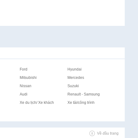
Ford
Hyundai
Mitsubishi
Mercedes
Nissan
Suzuki
Audi
Renault - Samsung
Xe du lịch/ Xe khách
Xe tải/công trình
Về đầu trang