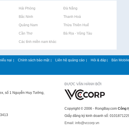
Rao vặt tại Hải Phòng
Rao vặt tại Đà Nẵng
Rao vặt tại Bắc Ninh
Rao vặt tại Thanh Hoá
Rao vặt tại Quảng Nam
Rao vặt tại Thừa Thiên Huế
Rao vặt tại Cần Thơ
Rao vặt tại Bà Rịa - Vũng Tàu
Rao vặt tại Các tỉnh miền nam khác
hiếu nại
Chính sách bảo mật
Liên hệ quảng cáo
Hỏi & đáp
Bản Mobil
|
|
|
|
ĐƯỢC VẬN HÀNH BỞI
lex, số 1 Nguyễn Huy Tưởng,
Copyright © 2006 - RongBay.com
Công t
43413
Giấy đăng ký kinh doanh số: 010187122
Email: info@vccorp.vn