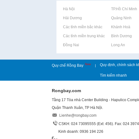
Rao vặt tại Hà Nội
Rao vặt tại TP.Hồ Chí Minh
Rao vặt tại Hải Dương
Rao vặt tại Quảng Ninh
Rao vặt tại Các tỉnh miền bắc khác
Rao vặt tại Khánh Hoà
Rao vặt tại Các tỉnh miền trung khác
Rao vặt tại Bình Dương
Rao vặt tại Đồng Nai
Rao vặt tại Long An
New
Quy định, chính sách k
Quy chế Rồng Bay
|
Tìm kiếm nhanh
Rongbay.com
Tầng 17 Tòa nhà Center Building - Hapulico Comp
Quận Thanh Xuân, TP Hà Nội.
Lienhe@rongbay.com
CSKH: 024 73095555 (Ext: 456). Fax: 024 397
Kinh doanh: 0936 194 226