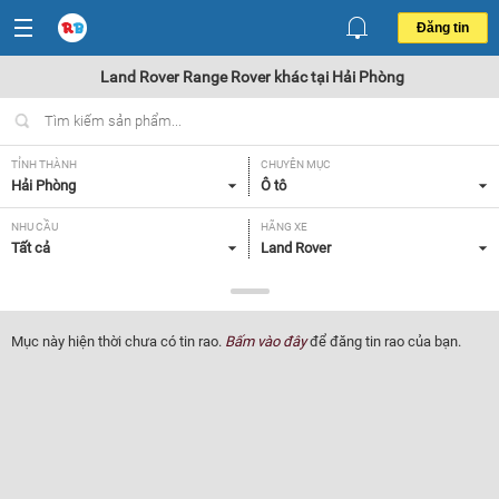
Đăng tin
Land Rover Range Rover khác tại Hải Phòng
TỈNH THÀNH
CHUYÊN MỤC
Hải Phòng
Ô tô
NHU CẦU
HÃNG XE
Tất cả
Land Rover
DÒNG XE
NĂM SẢN XUẤT
Range Rover khác
Tất cả
Mục này hiện thời chưa có tin rao.
Bấm vào đây
để đăng tin rao của bạn.
GIÁ XE
XUẤT XỨ
Tất cả
Tất cả
HỘP SỐ
Tất cả