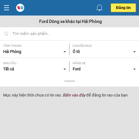
Đăng tin
Ford Dòng xe khác tại Hải Phòng
TỈNH THÀNH
CHUYÊN MỤC
Hải Phòng
Ô tô
NHU CẦU
HÃNG XE
Tất cả
Ford
DÒNG XE
NĂM SẢN XUẤT
Dòng xe khác
Tất cả
Mục này hiện thời chưa có tin rao.
Bấm vào đây
để đăng tin rao của bạn.
GIÁ XE
XUẤT XỨ
Tất cả
Tất cả
HỘP SỐ
Tất cả