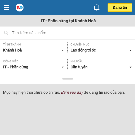
Đăng tin
IT - Phần cứng tại Khánh Hoà
TỈNH THÀNH
CHUYÊN MỤC
Khánh Hoà
Lao động trí óc
CÔNG VIỆC
NHU CẦU
IT - Phần cứng
Cần tuyển
LOẠI HÌNH
Tất cả
Mục này hiện thời chưa có tin rao.
Bấm vào đây
để đăng tin rao của bạn.
Lọc