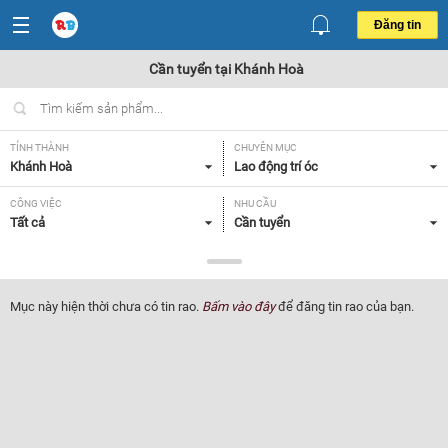
Đăng tin
Cần tuyển tại Khánh Hoà
TỈNH THÀNH
CHUYÊN MỤC
Khánh Hoà
Lao động trí óc
CÔNG VIỆC
NHU CẦU
Tất cả
Cần tuyển
LOẠI HÌNH
Tất cả
Mục này hiện thời chưa có tin rao.
Bấm vào đây
để đăng tin rao của bạn.
Lọc