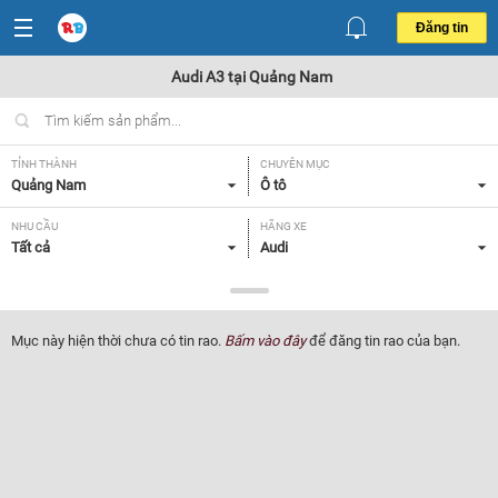
Đăng tin
Audi A3 tại Quảng Nam
TỈNH THÀNH
CHUYÊN MỤC
Quảng Nam
Ô tô
NHU CẦU
HÃNG XE
Tất cả
Audi
DÒNG XE
NĂM SẢN XUẤT
A3
Tất cả
Mục này hiện thời chưa có tin rao.
Bấm vào đây
để đăng tin rao của bạn.
GIÁ XE
XUẤT XỨ
Tất cả
Tất cả
HỘP SỐ
Tất cả