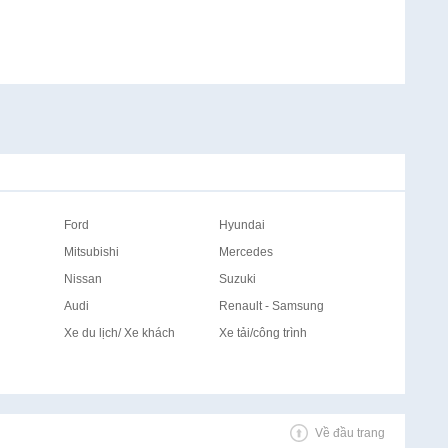
Ford
Hyundai
Mitsubishi
Mercedes
Nissan
Suzuki
Audi
Renault - Samsung
Xe du lịch/ Xe khách
Xe tải/công trình
Về đầu trang