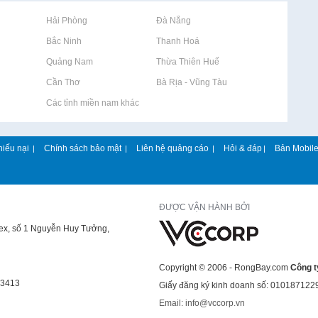
Rao vặt tại Hải Phòng
Rao vặt tại Đà Nẵng
Rao vặt tại Bắc Ninh
Rao vặt tại Thanh Hoá
Rao vặt tại Quảng Nam
Rao vặt tại Thừa Thiên Huế
Rao vặt tại Cần Thơ
Rao vặt tại Bà Rịa - Vũng Tàu
Rao vặt tại Các tỉnh miền nam khác
hiếu nại
Chính sách bảo mật
Liên hệ quảng cáo
Hỏi & đáp
Bản Mobil
|
|
|
|
ĐƯỢC VẬN HÀNH BỞI
lex, số 1 Nguyễn Huy Tưởng,
Copyright © 2006 - RongBay.com
Công t
43413
Giấy đăng ký kinh doanh số: 010187122
Email: info@vccorp.vn