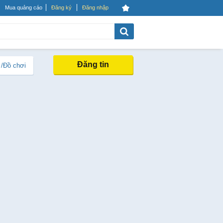
Mua quảng cáo
Đăng ký
Đăng nhập
Đăng tin
 /Đồ chơi