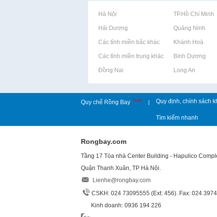
Rao vặt tại Hà Nội
Rao vặt tại TP.Hồ Chí Minh
Rao vặt tại Hải Dương
Rao vặt tại Quảng Ninh
Rao vặt tại Các tỉnh miền bắc khác
Rao vặt tại Khánh Hoà
Rao vặt tại Các tỉnh miền trung khác
Rao vặt tại Bình Dương
Rao vặt tại Đồng Nai
Rao vặt tại Long An
New
Quy định, chính sách k
Quy chế Rồng Bay
|
Tìm kiếm nhanh
Rongbay.com
Tầng 17 Tòa nhà Center Building - Hapulico Comp
Quận Thanh Xuân, TP Hà Nội.
Lienhe@rongbay.com
CSKH: 024 73095555 (Ext: 456). Fax: 024 397
Kinh doanh: 0936 194 226