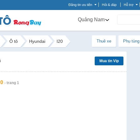
Đăng tin ưu tiên
Hỏi & đáp
Hỗ trợ
Quảng Nam
Ô tô
Hyundai
I20
Thuê xe
Phụ tùng
ũ
Mua tin Vip
20
- trang 1