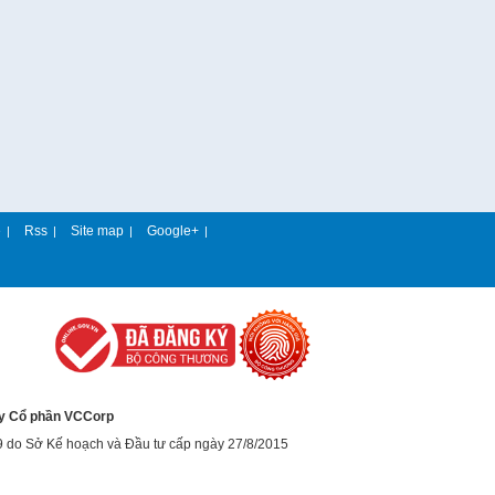
e
Rss
Site map
Google+
|
|
|
|
y Cổ phần VCCorp
9 do Sở Kế hoạch và Đầu tư cấp ngày 27/8/2015