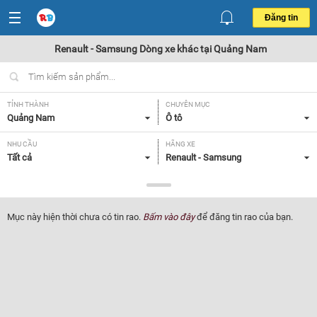
Đăng tin
Renault - Samsung Dòng xe khác tại Quảng Nam
TỈNH THÀNH
CHUYÊN MỤC
Quảng Nam
Ô tô
NHU CẦU
HÃNG XE
Tất cả
Renault - Samsung
DÒNG XE
NĂM SẢN XUẤT
Dòng xe khác
Tất cả
Mục này hiện thời chưa có tin rao.
Bấm vào đây
để đăng tin rao của bạn.
GIÁ XE
XUẤT XỨ
Tất cả
Tất cả
HỘP SỐ
Tất cả