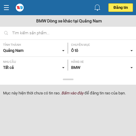
Đăng tin
BMW Dòng xe khác tại Quảng Nam
TỈNH THÀNH
CHUYÊN MỤC
Quảng Nam
Ô tô
NHU CẦU
HÃNG XE
Tất cả
BMW
DÒNG XE
NĂM SẢN XUẤT
Dòng xe khác
Tất cả
Mục này hiện thời chưa có tin rao.
Bấm vào đây
để đăng tin rao của bạn.
GIÁ XE
XUẤT XỨ
Tất cả
Tất cả
HỘP SỐ
Tất cả