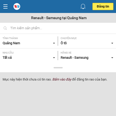
Đăng tin
Renault - Samsung tại Quảng Nam
TỈNH THÀNH
CHUYÊN MỤC
Quảng Nam
Ô tô
NHU CẦU
HÃNG XE
Tất cả
Renault - Samsung
DÒNG XE
NĂM SẢN XUẤT
Tất cả
Tất cả
Mục này hiện thời chưa có tin rao.
Bấm vào đây
để đăng tin rao của bạn.
GIÁ XE
XUẤT XỨ
Tất cả
Tất cả
HỘP SỐ
Tất cả