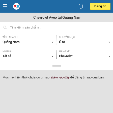
Đăng tin
Chevrolet Aveo tại Quảng Nam
TỈNH THÀNH
CHUYÊN MỤC
Quảng Nam
Ô tô
NHU CẦU
HÃNG XE
Tất cả
Chevrolet
DÒNG XE
NĂM SẢN XUẤT
Aveo
Tất cả
Mục này hiện thời chưa có tin rao.
Bấm vào đây
để đăng tin rao của bạn.
GIÁ XE
XUẤT XỨ
Tất cả
Tất cả
HỘP SỐ
Tất cả