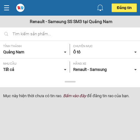
Đăng tin
Renault - Samsung SS SM3 tại Quảng Nam
TỈNH THÀNH
CHUYÊN MỤC
Quảng Nam
Ô tô
NHU CẦU
HÃNG XE
Tất cả
Renault - Samsung
DÒNG XE
NĂM SẢN XUẤT
SS SM3
Tất cả
Mục này hiện thời chưa có tin rao.
Bấm vào đây
để đăng tin rao của bạn.
GIÁ XE
XUẤT XỨ
Tất cả
Tất cả
HỘP SỐ
Tất cả