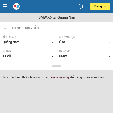
Đăng tin
BMW X6 tại Quảng Nam
TỈNH THÀNH
CHUYÊN MỤC
Quảng Nam
Ô tô
NHU CẦU
HÃNG XE
Xe cũ
BMW
DÒNG XE
NĂM SẢN XUẤT
X6
Tất cả
Mục này hiện thời chưa có tin rao.
Bấm vào đây
để đăng tin rao của bạn.
GIÁ XE
XUẤT XỨ
Tất cả
Tất cả
HỘP SỐ
Tất cả