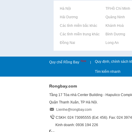
Rao vặt tại Hà Nội
Rao vặt tại TP.Hồ Chí Minh
Rao vặt tại Hải Dương
Rao vặt tại Quảng Ninh
Rao vặt tại Các tỉnh miền bắc khác
Rao vặt tại Khánh Hoà
Rao vặt tại Các tỉnh miền trung khác
Rao vặt tại Bình Dương
Rao vặt tại Đồng Nai
Rao vặt tại Long An
New
Quy định, chính sách k
Quy chế Rồng Bay
|
Tìm kiếm nhanh
Rongbay.com
Tầng 17 Tòa nhà Center Building - Hapulico Comp
Quận Thanh Xuân, TP Hà Nội.
Lienhe@rongbay.com
CSKH: 024 73095555 (Ext: 456). Fax: 024 397
Kinh doanh: 0936 194 226