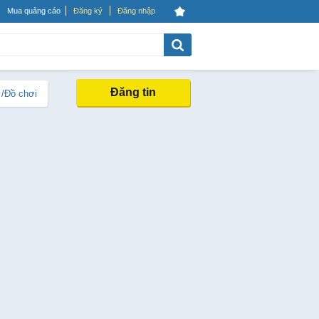
Mua quảng cáo
Đăng ký
Đăng nhập
Đăng tin
 /Đồ chơi