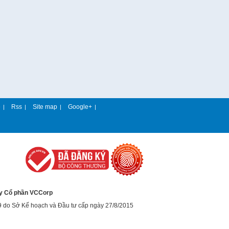
e
Rss
Site map
Google+
|
|
|
|
y Cổ phần VCCorp
9 do Sở Kế hoạch và Đầu tư cấp ngày 27/8/2015