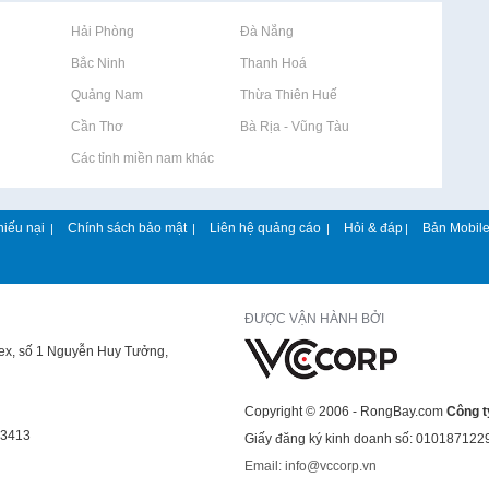
Rao vặt tại Hải Phòng
Rao vặt tại Đà Nẵng
Rao vặt tại Bắc Ninh
Rao vặt tại Thanh Hoá
Rao vặt tại Quảng Nam
Rao vặt tại Thừa Thiên Huế
Rao vặt tại Cần Thơ
Rao vặt tại Bà Rịa - Vũng Tàu
Rao vặt tại Các tỉnh miền nam khác
hiếu nại
Chính sách bảo mật
Liên hệ quảng cáo
Hỏi & đáp
Bản Mobil
|
|
|
|
ĐƯỢC VẬN HÀNH BỞI
lex, số 1 Nguyễn Huy Tưởng,
Copyright © 2006 - RongBay.com
Công t
43413
Giấy đăng ký kinh doanh số: 010187122
Email: info@vccorp.vn