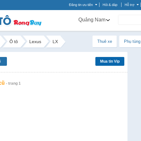
Đăng tin ưu tiên
Hỏi & đáp
Hỗ trợ
Quảng Nam
Ô tô
Lexus
LX
Thuê xe
Phụ tùng
ũ
Mua tin Vip
cũ
- trang 1