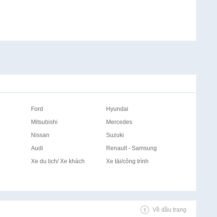
Ford
Hyundai
Mitsubishi
Mercedes
Nissan
Suzuki
Audi
Renault - Samsung
Xe du lịch/ Xe khách
Xe tải/công trình
Về đầu trang