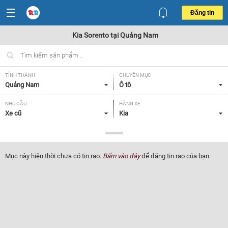
Đăng tin
Kia Sorento tại Quảng Nam
TỈNH THÀNH
CHUYÊN MỤC
Quảng Nam
Ô tô
NHU CẦU
HÃNG XE
Xe cũ
Kia
DÒNG XE
NĂM SẢN XUẤT
Sorento
Tất cả
Mục này hiện thời chưa có tin rao.
Bấm vào đây
để đăng tin rao của bạn.
GIÁ XE
XUẤT XỨ
Tất cả
Tất cả
HỘP SỐ
Tất cả