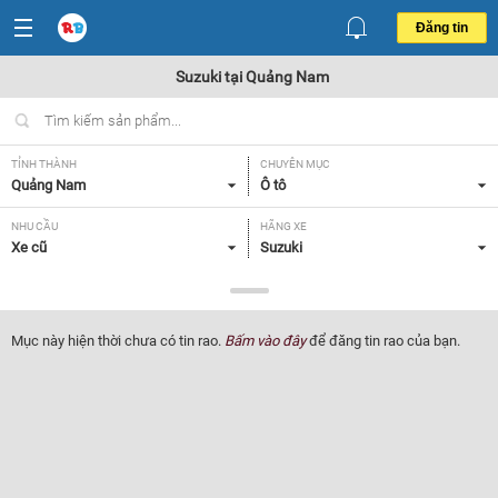
Đăng tin
Suzuki tại Quảng Nam
TỈNH THÀNH
CHUYÊN MỤC
Quảng Nam
Ô tô
NHU CẦU
HÃNG XE
Xe cũ
Suzuki
DÒNG XE
NĂM SẢN XUẤT
Tất cả
Tất cả
Mục này hiện thời chưa có tin rao.
Bấm vào đây
để đăng tin rao của bạn.
GIÁ XE
XUẤT XỨ
Tất cả
Tất cả
HỘP SỐ
Tất cả