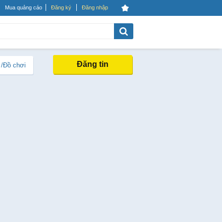
Mua quảng cáo
Đăng ký
Đăng nhập
Đăng tin
 /Đồ chơi