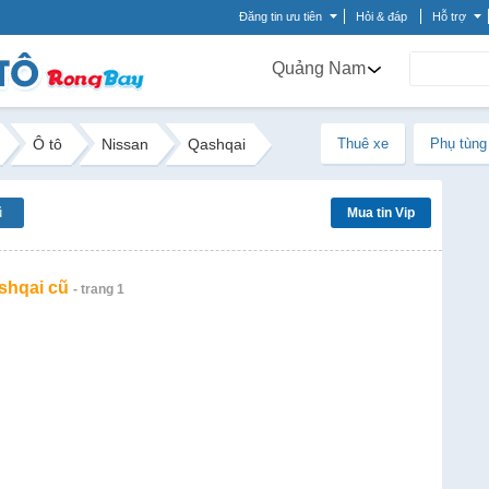
Đăng tin ưu tiên
Hỏi & đáp
Hỗ trợ
Quảng Nam
Ô tô
Nissan
Qashqai
Thuê xe
Phụ tùng
ũ
Mua tin Vip
shqai cũ
- trang 1