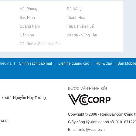
Rao vặt tại Hải Phòng
Rao vặt tại Đà Nẵng
Rao vặt tại Bắc Ninh
Rao vặt tại Thanh Hoá
Rao vặt tại Quảng Nam
Rao vặt tại Thừa Thiên Huế
Rao vặt tại Cần Thơ
Rao vặt tại Bà Rịa - Vũng Tàu
Rao vặt tại Các tỉnh miền nam khác
hiếu nại
Chính sách bảo mật
Liên hệ quảng cáo
Hỏi & đáp
Bản Mobil
|
|
|
|
ĐƯỢC VẬN HÀNH BỞI
lex, số 1 Nguyễn Huy Tưởng,
Copyright © 2006 - RongBay.com
Công t
43413
Giấy đăng ký kinh doanh số: 010187122
Email: info@vccorp.vn