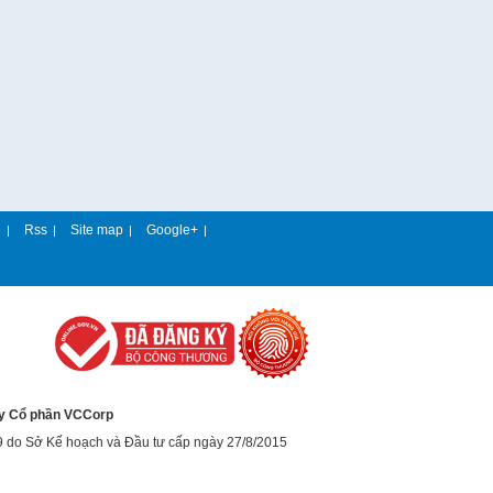
e
Rss
Site map
Google+
|
|
|
|
y Cổ phần VCCorp
9 do Sở Kế hoạch và Đầu tư cấp ngày 27/8/2015