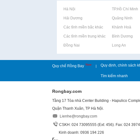
Rao vặt tại Hà Nội
Rao vặt tại TP.Hồ Chí Minh
Rao vặt tại Hải Dương
Rao vặt tại Quảng Ninh
Rao vặt tại Các tỉnh miền bắc khác
Rao vặt tại Khánh Hoà
Rao vặt tại Các tỉnh miền trung khác
Rao vặt tại Bình Dương
Rao vặt tại Đồng Nai
Rao vặt tại Long An
New
Quy định, chính sách k
Quy chế Rồng Bay
|
Tìm kiếm nhanh
Rongbay.com
Tầng 17 Tòa nhà Center Building - Hapulico Comp
Quận Thanh Xuân, TP Hà Nội.
Lienhe@rongbay.com
CSKH: 024 73095555 (Ext: 456). Fax: 024 397
Kinh doanh: 0936 194 226