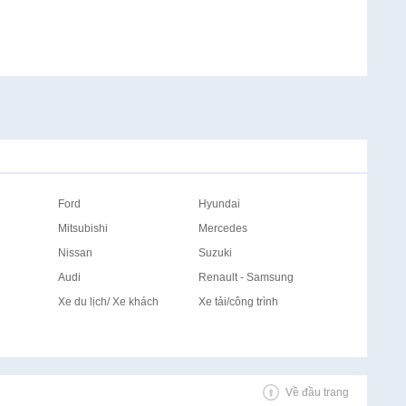
Ford
Hyundai
Mitsubishi
Mercedes
Nissan
Suzuki
Audi
Renault - Samsung
Xe du lịch/ Xe khách
Xe tải/công trình
Về đầu trang