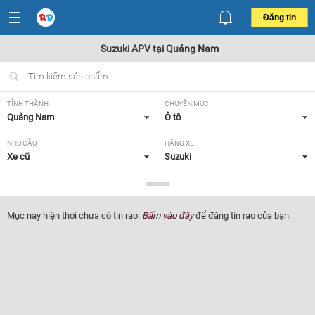
Đăng tin
Suzuki APV tại Quảng Nam
TỈNH THÀNH
CHUYÊN MỤC
Quảng Nam
Ô tô
NHU CẦU
HÃNG XE
Xe cũ
Suzuki
DÒNG XE
NĂM SẢN XUẤT
APV
Tất cả
Mục này hiện thời chưa có tin rao.
Bấm vào đây
để đăng tin rao của bạn.
GIÁ XE
XUẤT XỨ
Tất cả
Tất cả
HỘP SỐ
Tất cả