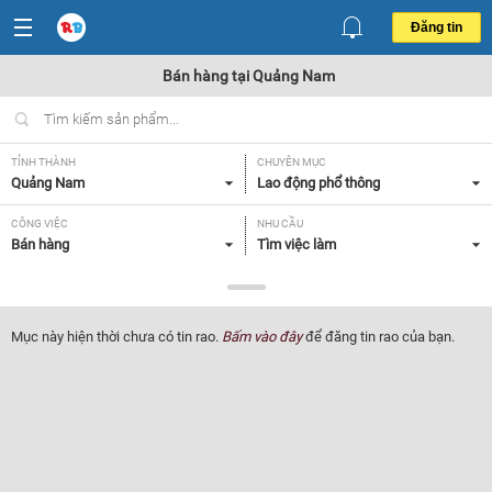
Đăng tin
Bán hàng tại Quảng Nam
TỈNH THÀNH
CHUYÊN MỤC
Quảng Nam
Lao động phổ thông
CÔNG VIỆC
NHU CẦU
Bán hàng
Tìm việc làm
LOẠI HÌNH
Tất cả
Mục này hiện thời chưa có tin rao.
Bấm vào đây
để đăng tin rao của bạn.
Lọc