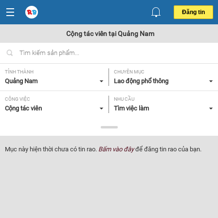
Đăng tin
Cộng tác viên tại Quảng Nam
TỈNH THÀNH
CHUYÊN MỤC
Quảng Nam
Lao động phổ thông
CÔNG VIỆC
NHU CẦU
Cộng tác viên
Tìm việc làm
LOẠI HÌNH
Tất cả
Mục này hiện thời chưa có tin rao.
Bấm vào đây
để đăng tin rao của bạn.
Lọc