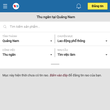
Đăng tin
Thu ngân tại Quảng Nam
TỈNH THÀNH
CHUYÊN MỤC
Quảng Nam
Lao động phổ thông
CÔNG VIỆC
NHU CẦU
Thu ngân
Tìm việc làm
LOẠI HÌNH
Tất cả
Mục này hiện thời chưa có tin rao.
Bấm vào đây
để đăng tin rao của bạn.
Lọc