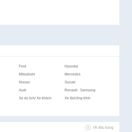
Ford
Hyundai
Mitsubishi
Mercedes
Nissan
Suzuki
Audi
Renault - Samsung
Xe du lịch/ Xe khách
Xe tải/công trình
Về đầu trang