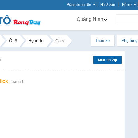
Đăng tin ưu tiên
Hỏi & đáp
Hỗ trợ
Quảng Ninh
Ô tô
Hyundai
Click
Thuê xe
Phụ tùng
ũ
Mua tin Vip
lick
- trang 1