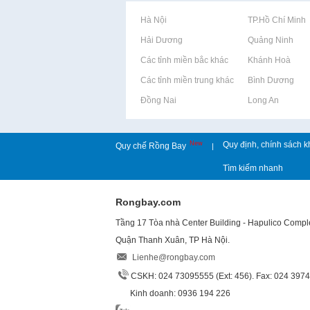
Rao vặt tại Hà Nội
Rao vặt tại TP.Hồ Chí Minh
Rao vặt tại Hải Dương
Rao vặt tại Quảng Ninh
Rao vặt tại Các tỉnh miền bắc khác
Rao vặt tại Khánh Hoà
Rao vặt tại Các tỉnh miền trung khác
Rao vặt tại Bình Dương
Rao vặt tại Đồng Nai
Rao vặt tại Long An
New
Quy định, chính sách k
Quy chế Rồng Bay
|
Tìm kiếm nhanh
Rongbay.com
Tầng 17 Tòa nhà Center Building - Hapulico Comp
Quận Thanh Xuân, TP Hà Nội.
Lienhe@rongbay.com
CSKH: 024 73095555 (Ext: 456). Fax: 024 397
Kinh doanh: 0936 194 226