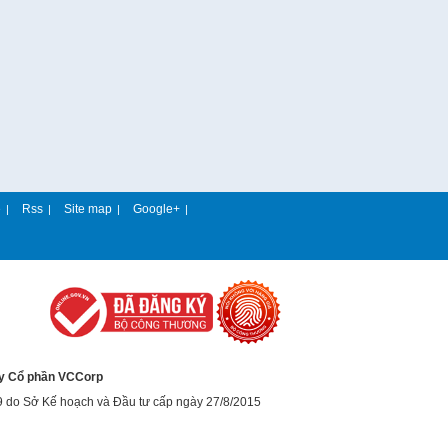
e
Rss
Site map
Google+
|
|
|
|
y Cổ phần VCCorp
9 do Sở Kế hoạch và Đầu tư cấp ngày 27/8/2015