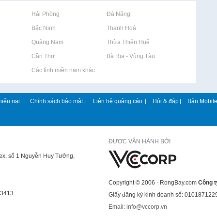
Rao vặt tại Hải Phòng
Rao vặt tại Đà Nẵng
Rao vặt tại Bắc Ninh
Rao vặt tại Thanh Hoá
Rao vặt tại Quảng Nam
Rao vặt tại Thừa Thiên Huế
Rao vặt tại Cần Thơ
Rao vặt tại Bà Rịa - Vũng Tàu
Rao vặt tại Các tỉnh miền nam khác
hiếu nại
Chính sách bảo mật
Liên hệ quảng cáo
Hỏi & đáp
Bản Mobil
|
|
|
|
ĐƯỢC VẬN HÀNH BỞI
lex, số 1 Nguyễn Huy Tưởng,
Copyright © 2006 - RongBay.com
Công t
43413
Giấy đăng ký kinh doanh số: 010187122
Email: info@vccorp.vn