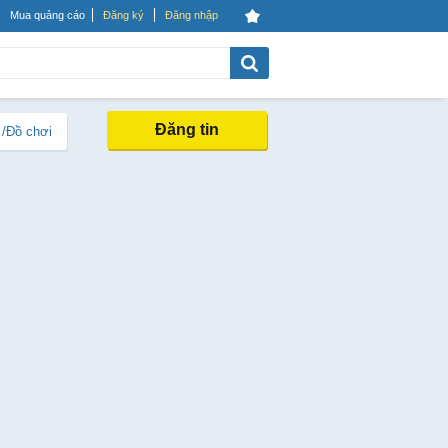
Mua quảng cáo
Đăng ký
Đăng nhập
Đăng tin
 /Đồ chơi