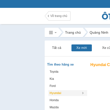
Về trang chủ
Trang chủ
Quảng Ninh
Tất cả
Xe mới
Xe c
Tìm theo hãng xe
Hyundai C
Toyota
Kia
Ford
Hyundai
Honda
Mazda