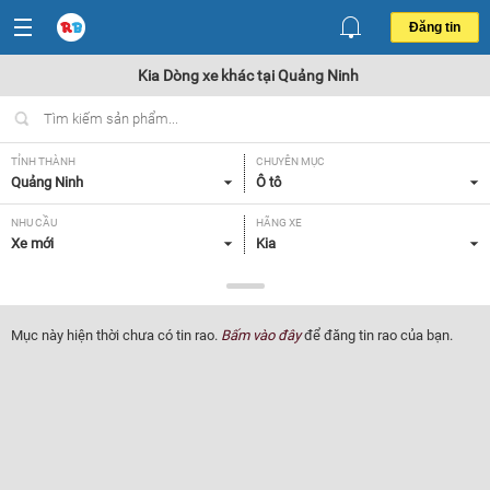
Đăng tin
Kia Dòng xe khác tại Quảng Ninh
TỈNH THÀNH
CHUYÊN MỤC
Quảng Ninh
Ô tô
NHU CẦU
HÃNG XE
Xe mới
Kia
DÒNG XE
NĂM SẢN XUẤT
Dòng xe khác
Tất cả
Mục này hiện thời chưa có tin rao.
Bấm vào đây
để đăng tin rao của bạn.
GIÁ XE
XUẤT XỨ
Tất cả
Tất cả
HỘP SỐ
Tất cả