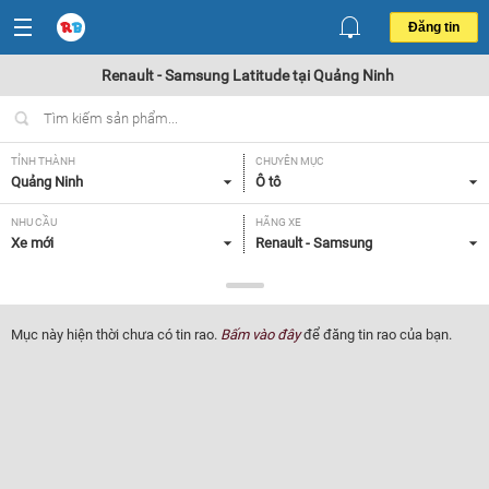
Đăng tin
Renault - Samsung Latitude tại Quảng Ninh
TỈNH THÀNH
CHUYÊN MỤC
Quảng Ninh
Ô tô
NHU CẦU
HÃNG XE
Xe mới
Renault - Samsung
DÒNG XE
NĂM SẢN XUẤT
Latitude
Tất cả
Mục này hiện thời chưa có tin rao.
Bấm vào đây
để đăng tin rao của bạn.
GIÁ XE
XUẤT XỨ
Tất cả
Tất cả
HỘP SỐ
Tất cả