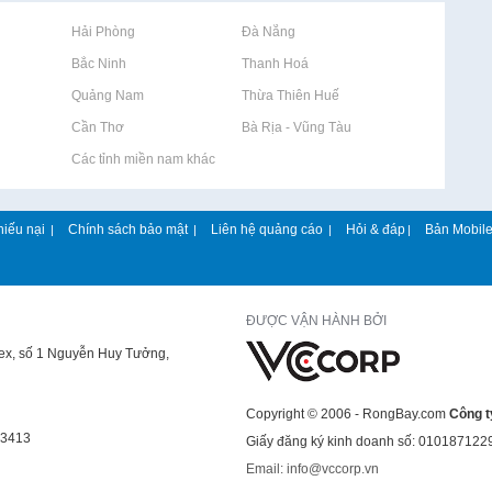
Rao vặt tại Hải Phòng
Rao vặt tại Đà Nẵng
Rao vặt tại Bắc Ninh
Rao vặt tại Thanh Hoá
Rao vặt tại Quảng Nam
Rao vặt tại Thừa Thiên Huế
Rao vặt tại Cần Thơ
Rao vặt tại Bà Rịa - Vũng Tàu
Rao vặt tại Các tỉnh miền nam khác
hiếu nại
Chính sách bảo mật
Liên hệ quảng cáo
Hỏi & đáp
Bản Mobil
|
|
|
|
ĐƯỢC VẬN HÀNH BỞI
lex, số 1 Nguyễn Huy Tưởng,
Copyright © 2006 - RongBay.com
Công t
43413
Giấy đăng ký kinh doanh số: 010187122
Email: info@vccorp.vn