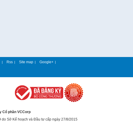
e
Rss
Site map
Google+
|
|
|
|
y Cổ phần VCCorp
9 do Sở Kế hoạch và Đầu tư cấp ngày 27/8/2015