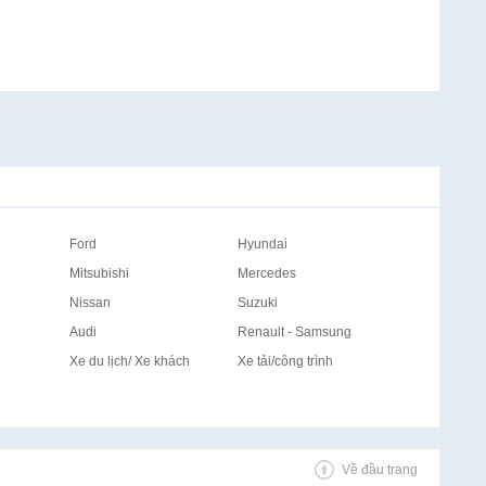
Ford
Hyundai
Mitsubishi
Mercedes
Nissan
Suzuki
Audi
Renault - Samsung
Xe du lịch/ Xe khách
Xe tải/công trình
Về đầu trang