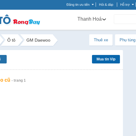
Đăng tin ưu tiên
Hỏi & đáp
Hỗ trợ
Thanh Hoá
Ô tô
GM Daewoo
Thuê xe
Phụ tùng
ũ
Mua tin Vip
o cũ
- trang 1