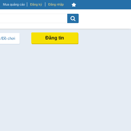
Mua quảng cáo
Đăng ký
Đăng nhập
Đăng tin
 /Đồ chơi