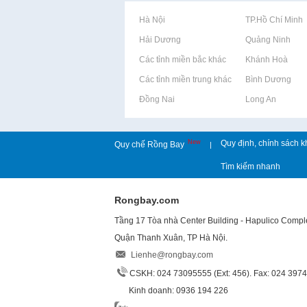
Rao vặt tại Hà Nội
Rao vặt tại TP.Hồ Chí Minh
Rao vặt tại Hải Dương
Rao vặt tại Quảng Ninh
Rao vặt tại Các tỉnh miền bắc khác
Rao vặt tại Khánh Hoà
Rao vặt tại Các tỉnh miền trung khác
Rao vặt tại Bình Dương
Rao vặt tại Đồng Nai
Rao vặt tại Long An
New
Quy định, chính sách k
Quy chế Rồng Bay
|
Tìm kiếm nhanh
Rongbay.com
Tầng 17 Tòa nhà Center Building - Hapulico Comp
Quận Thanh Xuân, TP Hà Nội.
Lienhe@rongbay.com
CSKH: 024 73095555 (Ext: 456). Fax: 024 397
Kinh doanh: 0936 194 226