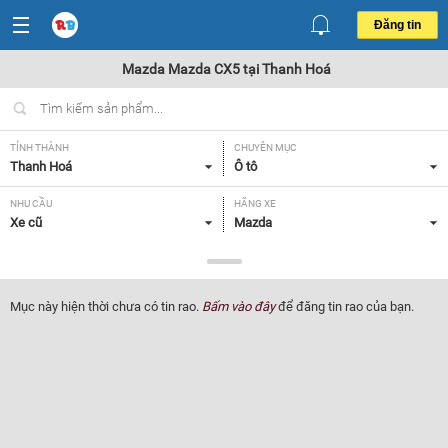
Đăng tin
Mazda Mazda CX5 tại Thanh Hoá
TỈNH THÀNH
CHUYÊN MỤC
Thanh Hoá
Ô tô
NHU CẦU
HÃNG XE
Xe cũ
Mazda
DÒNG XE
NĂM SẢN XUẤT
Mazda CX5
Tất cả
Mục này hiện thời chưa có tin rao.
Bấm vào đây
để đăng tin rao của bạn.
GIÁ XE
XUẤT XỨ
Tất cả
Tất cả
HỘP SỐ
Tất cả