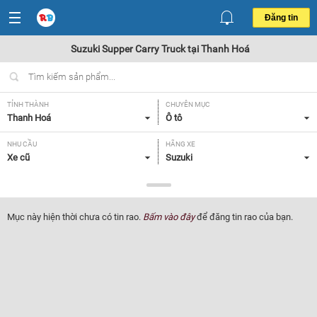
Đăng tin
Suzuki Supper Carry Truck tại Thanh Hoá
TỈNH THÀNH
CHUYÊN MỤC
Thanh Hoá
Ô tô
NHU CẦU
HÃNG XE
Xe cũ
Suzuki
DÒNG XE
NĂM SẢN XUẤT
Supper Carry Truck
Tất cả
Mục này hiện thời chưa có tin rao.
Bấm vào đây
để đăng tin rao của bạn.
GIÁ XE
XUẤT XỨ
Tất cả
Tất cả
HỘP SỐ
Tất cả