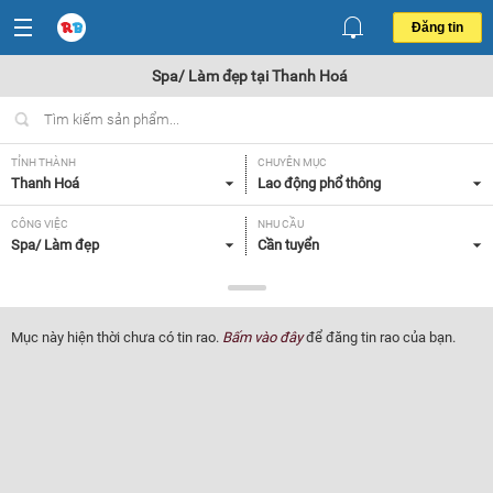
Đăng tin
Spa/ Làm đẹp tại Thanh Hoá
TỈNH THÀNH
CHUYÊN MỤC
Thanh Hoá
Lao động phổ thông
CÔNG VIỆC
NHU CẦU
Spa/ Làm đẹp
Cần tuyển
LOẠI HÌNH
Tất cả
Mục này hiện thời chưa có tin rao.
Bấm vào đây
để đăng tin rao của bạn.
Lọc